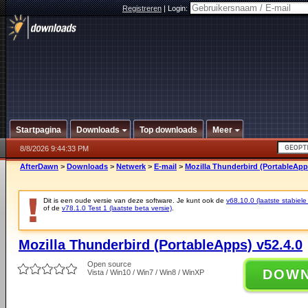
Registreren
|
Login:
Startpagina
Downloads
Top downloads
Meer
8/8/2026 9:44:33 PM
AfterDawn
>
Downloads
>
Netwerk
>
E-mail
>
Mozilla Thunderbird (PortableApp
Dit is een oude versie van deze software. Je kunt ook de
v68.10.0 (laatste stabiele
of de
v78.1.0 Test 1 (laatste beta versie)
.
Mozilla Thunderbird (PortableApps) v52.4.0
Open source
DOW
Vista / Win10 / Win7 / Win8 / WinXP