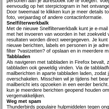
personen aan je adresboek toe te voegen. Voe
eenvoudig op het sterpictogram in het ontvangen
Door tweemaal te klikken kun je meer details t
foto, verjaardag of andere contactinformatie.
Snelfilterwerkbalk
Met de nieuwe Snelfilterwerkbalk kunt je e-mail s
met het invoeren van woorden in het zoekveld va
resultaten worden direct weergegeven. Je kunt j
nieuwe berichten, labels en personen in je adr
filter ?vastzetten? of opslaan en in meerdere 
Tabbladen
Als navigeren met tabbladen in Firefox bevalt, zu
tabbladen ook geweldig vinden. Via de tabbladfu
mailberichten in aparte tabbladen laden, zodat 
overschakelen. Misschien wil je tijdens het be
mailbericht iets opzoeken in een eerder bericht.
kun je meerdere berichten geopend houden om
vergemakkelijken.
Weg met spam
Thunderbirds populaire hulpmiddelen tegen ong