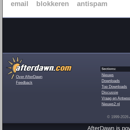
email
blokkeren
antispam
Sections:
Nieuws
Over AfterDawn
Downloads
Feedback
Top Downloads
Discussie
Vraag en Antwoo
Nieuws2.nl
© 1999-2026
AfterDawn is p