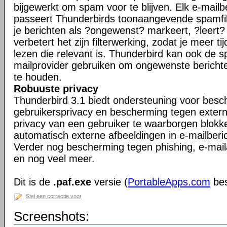
bijgewerkt om spam voor te blijven. Elk e-mailb
passeert Thunderbirds toonaangevende spamfil
je berichten als ?ongewenst? markeert, ?leert
verbetert het zijn filterwerking, zodat je meer ti
lezen die relevant is. Thunderbird kan ook de s
mailprovider gebruiken om ongewenste berichte
te houden.
Robuuste privacy
Thunderbird 3.1 biedt ondersteuning voor bes
gebruikersprivacy en bescherming tegen exter
privacy van een gebruiker te waarborgen blokk
automatisch externe afbeeldingen in e-mailberi
Verder nog bescherming tegen phishing, e-maila
en nog veel meer.
Dit is de
.paf.exe
versie (
PortableApps.com
bes
Stel een correctie voor
Screenshots: