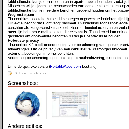
tabbladfunctie kun je e-mailberichten in aparte tabbladen laden, zodat je
Misschien wil je tijdens het beantwoorden van een e-mailbericht iets opz
tabbladfunctie kun je meerdere berichten geopend houden om het opzoe
Weg met spam
Thunderbirds populaire hulpmiddelen tegen ongewenste berichten zijn bij
Elk e-mailbericht dat u ontvangt passeert Thunderbirds toonaangevende 
berichten als ?ongewenst? markeert, ?leert? Thunderbird ervan en verbeter
meer tijd hebt om e-mail te lezen die relevant is. Thunderbird kan ook de
gebruiken om ongewenste berichten buiten je Postvak IN te houden.
Robuuste privacy
Thunderbird 3.1 biedt ondersteuning voor bescherming van gebruikerspr
afbeeldingen. Om de privacy van een gebruiker te waarborgen blokkeert
externe afbeeldingen in e-mailberichten.
Verder nog bescherming tegen phishing, e-mailarchivering, extensies en
Dit is de
.paf.exe
versie (
PortableApps.com
bestand).
Stel een correctie voor
Screenshots:
Andere edities: