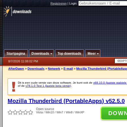
Registreren
|
Login:
Startpagina
Downloads
Top downloads
Meer
8/7/2026 11:08:02 PM
AfterDawn
>
Downloads
>
Netwerk
>
E-mail
>
Mozilla Thunderbird (PortableApp
Dit is een oude versie van deze software. Je kunt ook de
v68.10.0 (laatste stabiele
of de
v78.1.0 Test 1 (laatste beta versie)
.
Mozilla Thunderbird (PortableApps) v52.5.0
Open source
DOW
Vista / Win10 / Win7 / Win8 / WinXP