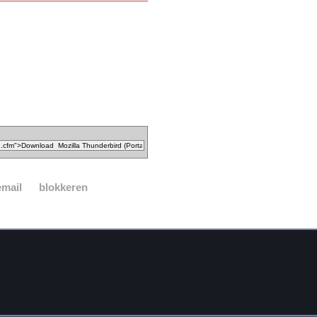
email
blokkeren