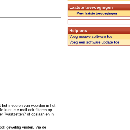
Laatste toevoegingen
Meer laatste toevoegingen
Help ons
Voeg nieuwe software toe
Voeg een software update toe
et het invoeren van woorden in het
e kunt je e-mail ook filteren op
ter ?vastzetten? of opslaan en in
 ook geweldig vinden. Via de