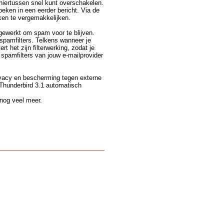
 hiertussen snel kunt overschakelen.
oeken in een eerder bericht. Via de
ken te vergemakkelijken.
gewerkt om spam voor te blijven.
spamfilters. Telkens wanneer je
t het zijn filterwerking, zodat je
 spamfilters van jouw e-mailprovider
ivacy en bescherming tegen externe
 Thunderbird 3.1 automatisch
 nog veel meer.