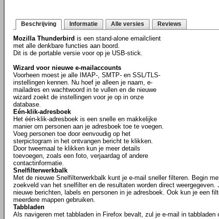
Beschrijving
Informatie
Alle versies
Reviews
Mozilla Thunderbird
is een stand-alone emailclient
met alle denkbare functies aan boord.
Dit is de portable versie voor op je USB-stick.
Wizard voor nieuwe e-mailaccounts
Voorheen moest je alle IMAP-, SMTP- en SSL/TLS-
instellingen kennen. Nu hoef je alleen je naam, e-
mailadres en wachtwoord in te vullen en de nieuwe
wizard zoekt de instellingen voor je op in onze
database.
Eén-klik-adresboek
Het één-klik-adresboek is een snelle en makkelijke
manier om personen aan je adresboek toe te voegen.
Voeg personen toe door eenvoudig op het
sterpictogram in het ontvangen bericht te klikken.
Door tweemaal te klikken kun je meer details
toevoegen, zoals een foto, verjaardag of andere
contactinformatie.
Snelfilterwerkbalk
Met de nieuwe Snelfilterwerkbalk kunt je e-mail sneller filteren. Begin m
zoekveld van het snelfilter en de resultaten worden direct weergegeven. J
nieuwe berichten, labels en personen in je adresboek. Ook kun je een fil
meerdere mappen gebruiken.
Tabbladen
Als navigeren met tabbladen in Firefox bevalt, zul je e-mail in tabbladen