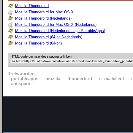
Mozilla Thunderbird
Mozilla Thunderbird for Mac OS X
Mozilla Thunderbird (Nederlands)
Mozilla Thunderbird for Mac OS X (Nederlands)
Mozilla Thunderbird (Nederlandstalige PortableApps)
Mozilla Thunderbird (64-bit Nederlands)
Mozilla Thunderbird (64-bit)
HTML code om naar deze pagina te linken:
Trefwoorden:
portableapps
mozilla
thunderbird
e- mailclient
antispam