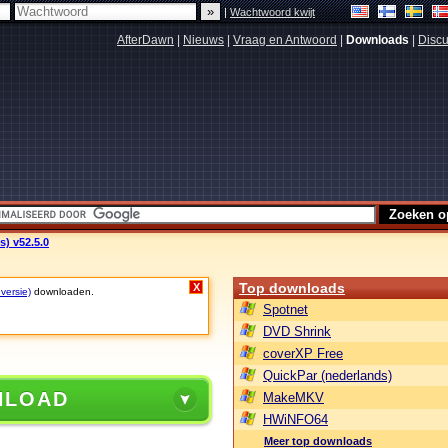
|
Wachtwoord kwijt
AfterDawn
|
Nieuws
|
Vraag en Antwoord
|
Downloads
|
Discu
s) v52.5.0
Top downloads
X
 versie)
downloaden.
Spotnet
DVD Shrink
coverXP Free
QuickPar (nederlands)
NLOAD
MakeMKV
HWiNFO64
Meer top downloads