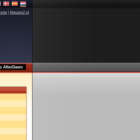
ssie
|
Nieuws2.nl