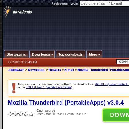
Registreren
|
Login:
Startpagina
Downloads
Top downloads
Meer
8/7/2026 3:06:49 AM
AfterDawn
>
Downloads
>
Netwerk
>
E-mail
>
Mozilla Thunderbird (PortableApps
Dit is een oude versie van deze software. Je kunt ook de
v68.10.0 (laatste stabiele
of de
v78.1.0 Test 1 (laatste beta versie)
.
Mozilla Thunderbird (PortableApps) v3.0.4
Open source
DOW
Vista / Win10 / Win7 / Win8 / WinXP