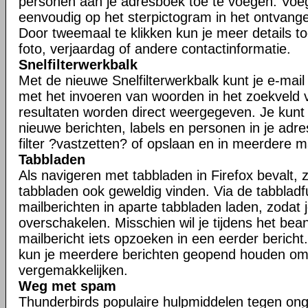
personen aan je adresboek toe te voegen. Voe
eenvoudig op het sterpictogram in het ontvangen
Door tweemaal te klikken kun je meer details t
foto, verjaardag of andere contactinformatie.
Snelfilterwerkbalk
Met de nieuwe Snelfilterwerkbalk kunt je e-mail s
met het invoeren van woorden in het zoekveld va
resultaten worden direct weergegeven. Je kunt j
nieuwe berichten, labels en personen in je adr
filter ?vastzetten? of opslaan en in meerdere 
Tabbladen
Als navigeren met tabbladen in Firefox bevalt, zu
tabbladen ook geweldig vinden. Via de tabbladfu
mailberichten in aparte tabbladen laden, zodat 
overschakelen. Misschien wil je tijdens het be
mailbericht iets opzoeken in een eerder bericht.
kun je meerdere berichten geopend houden om
vergemakkelijken.
Weg met spam
Thunderbirds populaire hulpmiddelen tegen ong