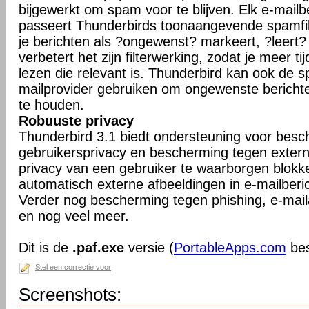
bijgewerkt om spam voor te blijven. Elk e-mailb
passeert Thunderbirds toonaangevende spamfil
je berichten als ?ongewenst? markeert, ?leert
verbetert het zijn filterwerking, zodat je meer ti
lezen die relevant is. Thunderbird kan ook de s
mailprovider gebruiken om ongewenste berichte
te houden.
Robuuste privacy
Thunderbird 3.1 biedt ondersteuning voor bes
gebruikersprivacy en bescherming tegen exter
privacy van een gebruiker te waarborgen blokk
automatisch externe afbeeldingen in e-mailberi
Verder nog bescherming tegen phishing, e-maila
en nog veel meer.
Dit is de
.paf.exe
versie (
PortableApps.com
bes
Stel een correctie voor
Screenshots: