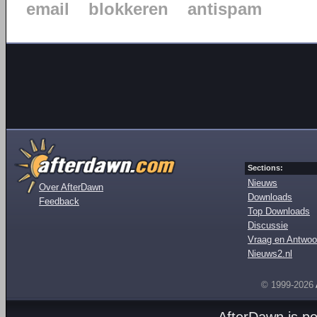
email
blokkeren
antispam
Sections:
Nieuws
Over AfterDawn
Downloads
Feedback
Top Downloads
Discussie
Vraag en Antwoo
Nieuws2.nl
© 1999-2026
AfterDawn is p