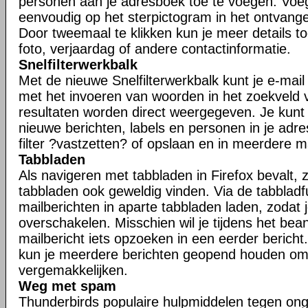
personen aan je adresboek toe te voegen. Voe
eenvoudig op het sterpictogram in het ontvangen
Door tweemaal te klikken kun je meer details t
foto, verjaardag of andere contactinformatie.
Snelfilterwerkbalk
Met de nieuwe Snelfilterwerkbalk kunt je e-mail s
met het invoeren van woorden in het zoekveld va
resultaten worden direct weergegeven. Je kunt j
nieuwe berichten, labels en personen in je adr
filter ?vastzetten? of opslaan en in meerdere 
Tabbladen
Als navigeren met tabbladen in Firefox bevalt, zu
tabbladen ook geweldig vinden. Via de tabbladfu
mailberichten in aparte tabbladen laden, zodat 
overschakelen. Misschien wil je tijdens het be
mailbericht iets opzoeken in een eerder bericht.
kun je meerdere berichten geopend houden om
vergemakkelijken.
Weg met spam
Thunderbirds populaire hulpmiddelen tegen ong