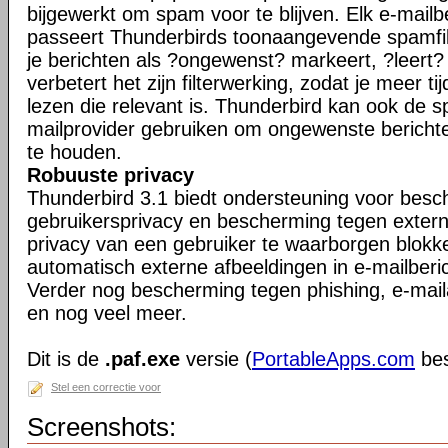
bijgewerkt om spam voor te blijven. Elk e-mailb
passeert Thunderbirds toonaangevende spamfil
je berichten als ?ongewenst? markeert, ?leert
verbetert het zijn filterwerking, zodat je meer ti
lezen die relevant is. Thunderbird kan ook de s
mailprovider gebruiken om ongewenste berichte
te houden.
Robuuste privacy
Thunderbird 3.1 biedt ondersteuning voor bes
gebruikersprivacy en bescherming tegen exter
privacy van een gebruiker te waarborgen blokk
automatisch externe afbeeldingen in e-mailberi
Verder nog bescherming tegen phishing, e-maila
en nog veel meer.
Dit is de
.paf.exe
versie (
PortableApps.com
bes
Stel een correctie voor
Screenshots: