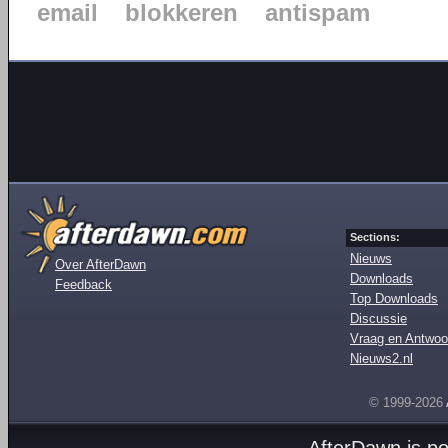
email
blokkeren
antispam
Sections:
Nieuws
Over AfterDawn
Downloads
Feedback
Top Downloads
Discussie
Vraag en Antwoo
Nieuws2.nl
© 1999-2026
AfterDawn is p