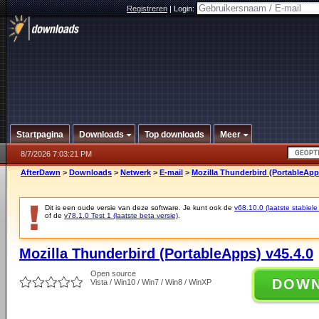
Registreren
|
Login:
Startpagina
Downloads
Top downloads
Meer
8/7/2026 7:03:21 PM
AfterDawn
>
Downloads
>
Netwerk
>
E-mail
>
Mozilla Thunderbird (PortableApp
Dit is een oude versie van deze software. Je kunt ook de
v68.10.0 (laatste stabiele
of de
v78.1.0 Test 1 (laatste beta versie)
.
Mozilla Thunderbird (PortableApps) v45.4.0
Open source
DOW
Vista / Win10 / Win7 / Win8 / WinXP