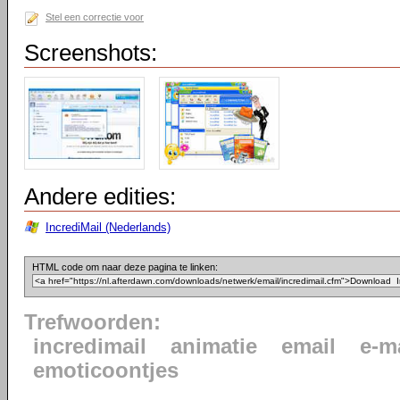
Stel een correctie voor
Screenshots:
Andere edities:
IncrediMail (Nederlands)
HTML code om naar deze pagina te linken:
Trefwoorden:
incredimail
animatie
email
e-m
emoticoontjes