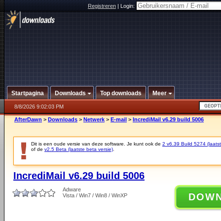
Registreren
|
Login:
Startpagina
Downloads
Top downloads
Meer
8/8/2026 9:02:03 PM
AfterDawn
>
Downloads
>
Netwerk
>
E-mail
>
IncrediMail v6.29 build 5006
Dit is een oude versie van deze software. Je kunt ook de
2 v6.39 Build 5274 (laatst
of de
v2.5 Beta (laatste beta versie)
.
IncrediMail v6.29 build 5006
Adware
DOW
Vista / Win7 / Win8 / WinXP