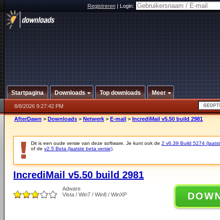
Registreren
|
Login:
Startpagina
Downloads
Top downloads
Meer
8/8/2026 9:27:42 PM
AfterDawn
>
Downloads
>
Netwerk
>
E-mail
>
IncrediMail v5.50 build 2981
Dit is een oude versie van deze software. Je kunt ook de
2 v6.39 Build 5274 (laatst
of de
v2.5 Beta (laatste beta versie)
.
IncrediMail v5.50 build 2981
Adware
DOW
Vista / Win7 / Win8 / WinXP