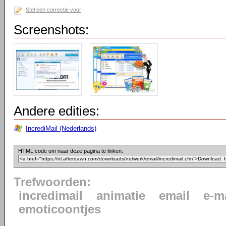
Stel een correctie voor
Screenshots:
Andere edities:
IncrediMail (Nederlands)
HTML code om naar deze pagina te linken:
Trefwoorden:
incredimail
animatie
email
e-m
emoticoontjes