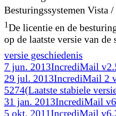
Besturingssystemen
Vista 
1
De licentie en de besturin
op de laatste versie van de 
versie geschiedenis
7 jun. 2013
IncrediMail v2.
29 jul. 2013
IncrediMail 2 
5274
(Laatste stabiele versi
31 jan. 2013
IncrediMail v6
5 okt. 2011
IncrediMail v6.