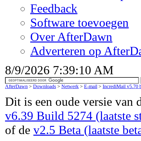
Feedback
Software toevoegen
Over AfterDawn
Adverteren op After
8/9/2026 7:39:10 AM
AfterDawn
>
Downloads
>
Netwerk
>
E-mail
>
IncrediMail v5.70 
Dit is een oude versie van 
v6.39 Build 5274 (laatste st
of de
v2.5 Beta (laatste bet