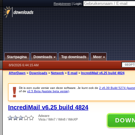
Registreren
|
Login:
Startpagina
Downloads
Top downloads
Meer
8/9/2026 6:44:15 AM
AfterDawn
>
Downloads
>
Netwerk
>
E-mail
>
IncrediMail v6.25 build 4824
Dit is een oude versie van deze software. Je kunt ook de
2 v6.39 Build 5274 (laatst
of de
v2.5 Beta (laatste beta versie)
.
IncrediMail v6.25 build 4824
Adware
DOW
Vista / Win7 / Win8 / WinXP