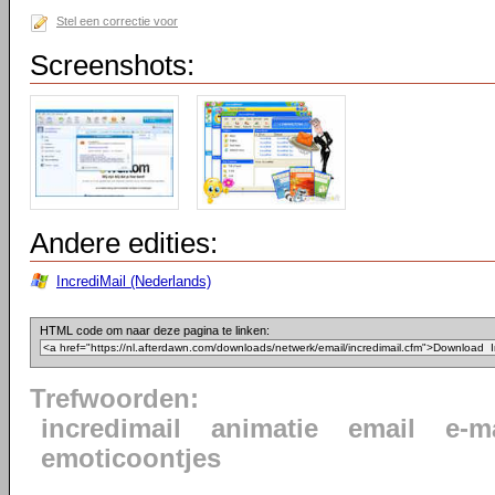
Stel een correctie voor
Screenshots:
Andere edities:
IncrediMail (Nederlands)
HTML code om naar deze pagina te linken:
Trefwoorden:
incredimail
animatie
email
e-m
emoticoontjes