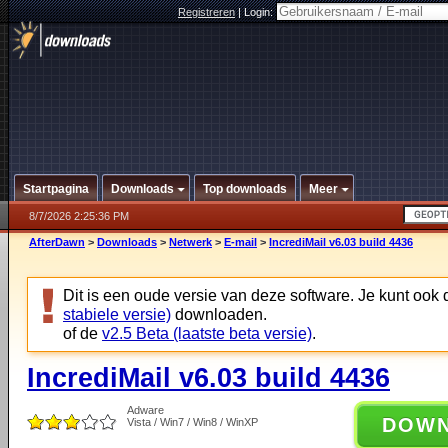
Registreren
|
Login:
Startpagina
Downloads
Top downloads
Meer
8/7/2026 2:25:36 PM
AfterDawn
>
Downloads
>
Netwerk
>
E-mail
>
IncrediMail v6.03 build 4436
Dit is een oude versie van deze software. Je kunt ook
stabiele versie)
downloaden.
of de
v2.5 Beta (laatste beta versie)
.
IncrediMail v6.03 build 4436
Adware
DOW
Vista / Win7 / Win8 / WinXP