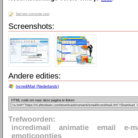
Stel een correctie voor
Screenshots:
Andere edities:
IncrediMail (Nederlands)
HTML code om naar deze pagina te linken:
Trefwoorden:
incredimail
animatie
email
e-m
emoticoontjes