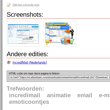
Stel een correctie voor
Screenshots:
Andere edities:
IncrediMail (Nederlands)
HTML code om naar deze pagina te linken:
Trefwoorden:
incredimail
animatie
email
e-m
emoticoontjes