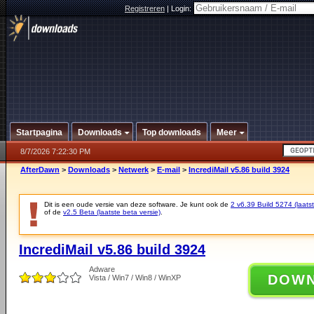
Registreren
|
Login:
Startpagina
Downloads
Top downloads
Meer
8/7/2026 7:22:30 PM
AfterDawn
>
Downloads
>
Netwerk
>
E-mail
>
IncrediMail v5.86 build 3924
Dit is een oude versie van deze software. Je kunt ook de
2 v6.39 Build 5274 (laatst
of de
v2.5 Beta (laatste beta versie)
.
IncrediMail v5.86 build 3924
Adware
DOW
Vista / Win7 / Win8 / WinXP