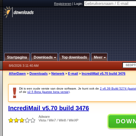
Registreren
|
Login:
Startpagina
Downloads
Top downloads
Meer
8/6/2026 3:11:40 AM
AfterDawn
>
Downloads
>
Netwerk
>
E-mail
>
IncrediMail v5.70 build 3476
Dit is een oude versie van deze software. Je kunt ook de
2 v6.39 Build 5274 (laatst
of de
v2.5 Beta (laatste beta versie)
.
IncrediMail v5.70 build 3476
Adware
DOW
Vista / Win7 / Win8 / WinXP