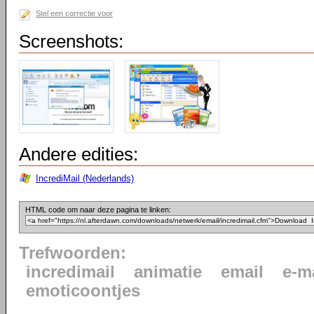
Stel een correctie voor
Screenshots:
Andere edities:
IncrediMail (Nederlands)
HTML code om naar deze pagina te linken:
Trefwoorden:
incredimail
animatie
email
e-m
emoticoontjes