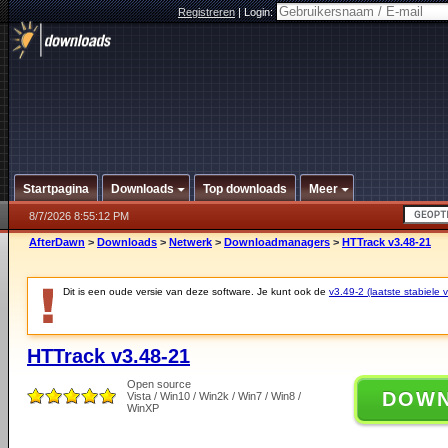
Registreren
|
Login:
Startpagina
Downloads
Top downloads
Meer
8/7/2026 8:55:12 PM
AfterDawn
>
Downloads
>
Netwerk
>
Downloadmanagers
>
HTTrack v3.48-21
Dit is een oude versie van deze software. Je kunt ook de
v3.49-2 (laatste stabiele v
HTTrack v3.48-21
Open source
DOW
Vista / Win10 / Win2k / Win7 / Win8 /
WinXP