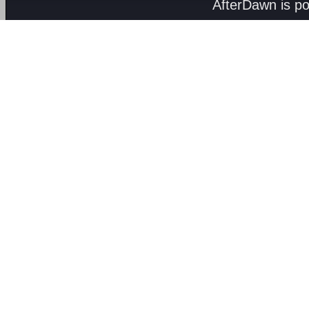
AfterDawn is p