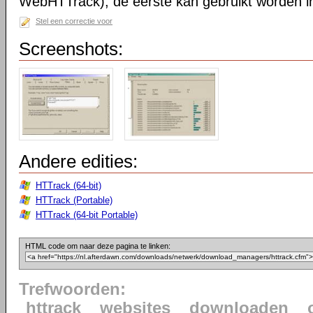
WebHTTrack); de eerste kan gebruikt worden in 
Stel een correctie voor
Screenshots:
Andere edities:
HTTrack (64-bit)
HTTrack (Portable)
HTTrack (64-bit Portable)
HTML code om naar deze pagina te linken:
Trefwoorden:
httrack
websites
downloaden