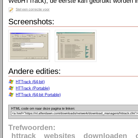
WebHTTrack); de eerste kan gebruikt worden in 
Stel een correctie voor
Screenshots:
Andere edities:
HTTrack (64-bit)
HTTrack (Portable)
HTTrack (64-bit Portable)
HTML code om naar deze pagina te linken:
Trefwoorden:
httrack
websites
downloaden