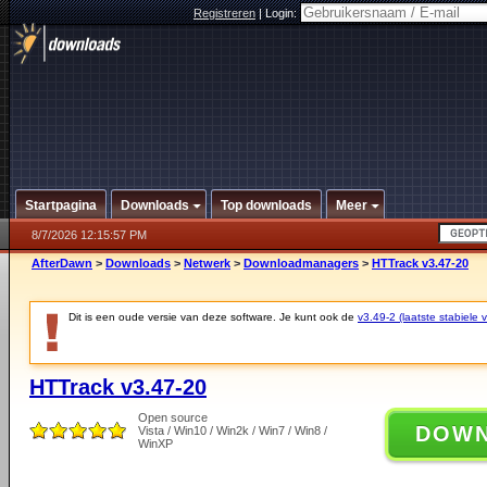
Registreren
|
Login:
Startpagina
Downloads
Top downloads
Meer
8/7/2026 12:15:57 PM
AfterDawn
>
Downloads
>
Netwerk
>
Downloadmanagers
>
HTTrack v3.47-20
Dit is een oude versie van deze software. Je kunt ook de
v3.49-2 (laatste stabiele v
HTTrack v3.47-20
Open source
DOW
Vista / Win10 / Win2k / Win7 / Win8 /
WinXP