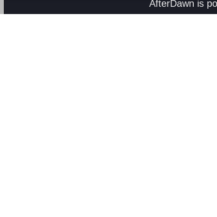
AfterDawn is p