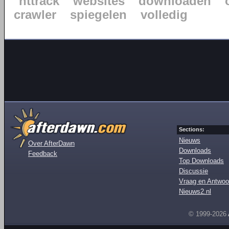
httrack
websites
downloaden
crawler
spiegelen
volledig
Sections:
Nieuws
Over AfterDawn
Downloads
Feedback
Top Downloads
Discussie
Vraag en Antwoo
Nieuws2.nl
© 1999-2026