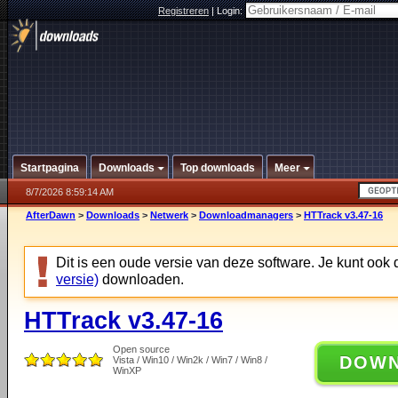
Registreren
|
Login:
Startpagina
Downloads
Top downloads
Meer
8/7/2026 8:59:14 AM
AfterDawn
>
Downloads
>
Netwerk
>
Downloadmanagers
>
HTTrack v3.47-16
Dit is een oude versie van deze software. Je kunt ook
versie)
downloaden.
HTTrack v3.47-16
Open source
DOW
Vista / Win10 / Win2k / Win7 / Win8 /
WinXP