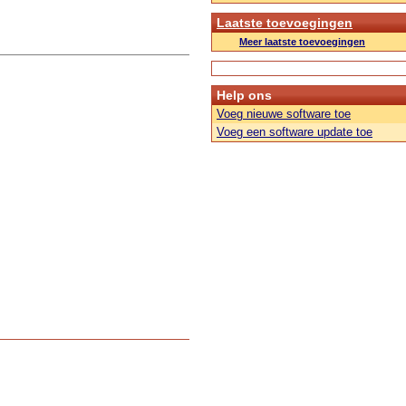
Laatste toevoegingen
Meer laatste toevoegingen
Help ons
Voeg nieuwe software toe
Voeg een software update toe