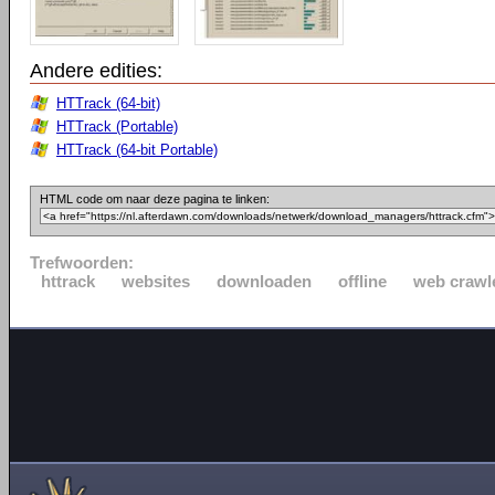
Andere edities:
HTTrack (64-bit)
HTTrack (Portable)
HTTrack (64-bit Portable)
HTML code om naar deze pagina te linken:
Trefwoorden:
httrack
websites
downloaden
offline
web crawl