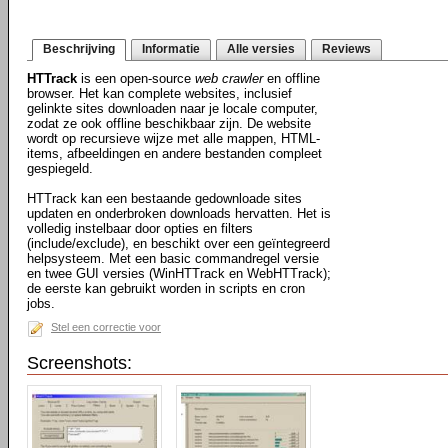
Beschrijving
Informatie
Alle versies
Reviews
HTTrack
is een open-source
web crawler
en offline
browser. Het kan complete websites, inclusief
gelinkte sites downloaden naar je locale computer,
zodat ze ook offline beschikbaar zijn. De website
wordt op recursieve wijze met alle mappen, HTML-
items, afbeeldingen en andere bestanden compleet
gespiegeld.
HTTrack kan een bestaande gedownloade sites
updaten en onderbroken downloads hervatten. Het is
volledig instelbaar door opties en filters
(include/exclude), en beschikt over een geïntegreerd
helpsysteem. Met een basic commandregel versie
en twee GUI versies (WinHTTrack en WebHTTrack);
de eerste kan gebruikt worden in scripts en cron
jobs.
Stel een correctie voor
Screenshots: