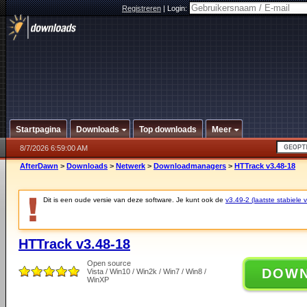
Registreren
|
Login:
Startpagina
Downloads
Top downloads
Meer
8/7/2026 6:59:00 AM
AfterDawn
>
Downloads
>
Netwerk
>
Downloadmanagers
>
HTTrack v3.48-18
Dit is een oude versie van deze software. Je kunt ook de
v3.49-2 (laatste stabiele v
HTTrack v3.48-18
Open source
DOW
Vista / Win10 / Win2k / Win7 / Win8 /
WinXP