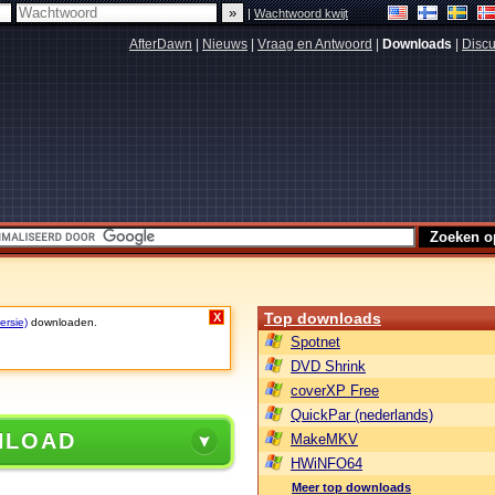
|
Wachtwoord kwijt
AfterDawn
|
Nieuws
|
Vraag en Antwoord
|
Downloads
|
Discu
Top downloads
X
ersie)
downloaden.
Spotnet
DVD Shrink
coverXP Free
QuickPar (nederlands)
NLOAD
MakeMKV
HWiNFO64
Meer top downloads