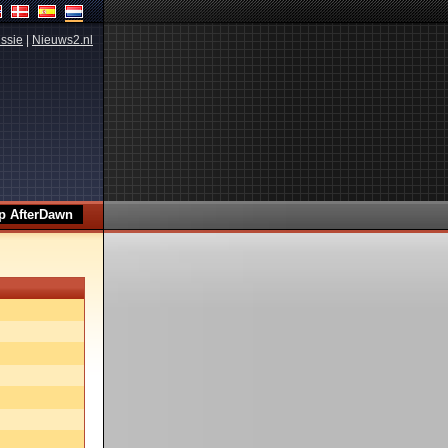
ssie
|
Nieuws2.nl