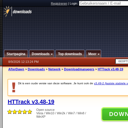
Registreren
|
Login:
Startpagina
Downloads
Top downloads
Meer
8/9/2026 12:13:24 PM
AfterDawn
>
Downloads
>
Netwerk
>
Downloadmanagers
>
HTTrack v3.48-19
Dit is een oude versie van deze software. Je kunt ook de
v3.49-2 (laatste stabiele v
HTTrack v3.48-19
Open source
DOW
Vista / Win10 / Win2k / Win7 / Win8 /
WinXP