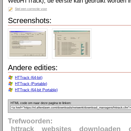
WebHTTrack); de eerste kan gebruikt worden in 
Stel een correctie voor
Screenshots:
Andere edities:
HTTrack (64-bit)
HTTrack (Portable)
HTTrack (64-bit Portable)
HTML code om naar deze pagina te linken:
Trefwoorden:
httrack
websites
downloaden