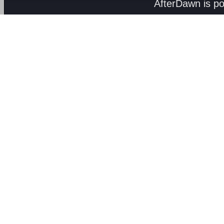
AfterDawn is p