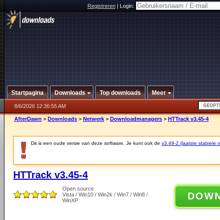
Registreren
|
Login:
Startpagina
Downloads
Top downloads
Meer
8/6/2026 12:36:55 AM
AfterDawn
>
Downloads
>
Netwerk
>
Downloadmanagers
>
HTTrack v3.45-4
Dit is een oude versie van deze software. Je kunt ook de
v3.49-2 (laatste stabiele v
HTTrack v3.45-4
Open source
DOW
Vista / Win10 / Win2k / Win7 / Win8 /
WinXP