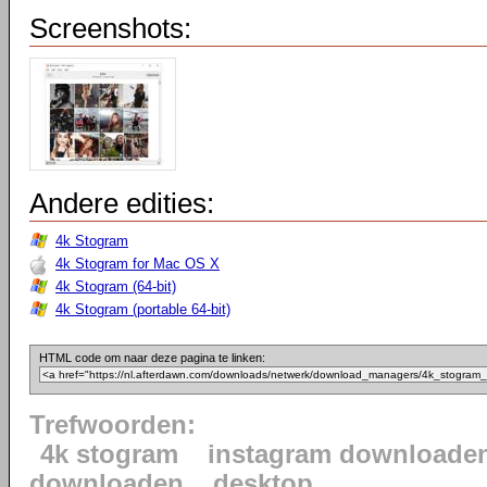
Screenshots:
Andere edities:
4k Stogram
4k Stogram for Mac OS X
4k Stogram (64-bit)
4k Stogram (portable 64-bit)
HTML code om naar deze pagina te linken:
Trefwoorden:
4k stogram
instagram downloade
downloaden
desktop