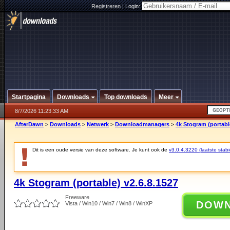
Registreren
|
Login:
Startpagina
Downloads
Top downloads
Meer
8/7/2026 11:23:33 AM
AfterDawn
>
Downloads
>
Netwerk
>
Downloadmanagers
>
4k Stogram (portabl
Dit is een oude versie van deze software. Je kunt ook de
v3.0.4.3220 (laatste stabi
4k Stogram (portable) v2.6.8.1527
Freeware
DOW
Vista / Win10 / Win7 / Win8 / WinXP