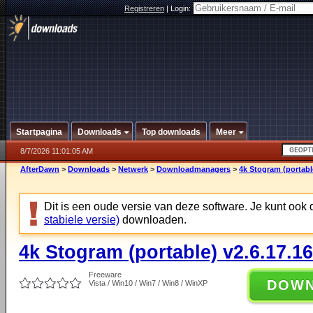
Registreren
|
Login:
Startpagina
Downloads
Top downloads
Meer
8/7/2026 11:01:05 AM
AfterDawn
>
Downloads
>
Netwerk
>
Downloadmanagers
>
4k Stogram (portabl
Dit is een oude versie van deze software. Je kunt ook
stabiele versie)
downloaden.
4k Stogram (portable) v2.6.17.1
Freeware
DOW
Vista / Win10 / Win7 / Win8 / WinXP