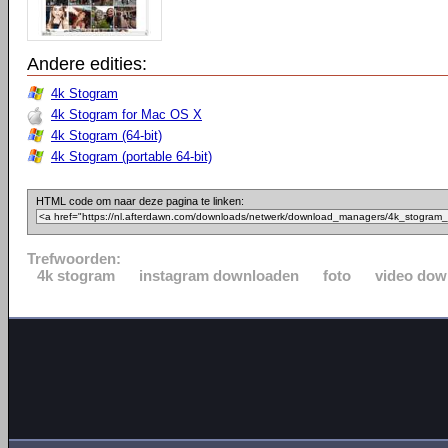
Andere edities:
4k Stogram
4k Stogram for Mac OS X
4k Stogram (64-bit)
4k Stogram (portable 64-bit)
HTML code om naar deze pagina te linken:
Trefwoorden:
4k stogram
instagram downloaden
foto
video dow