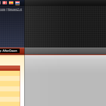
ssie
|
Nieuws2.nl