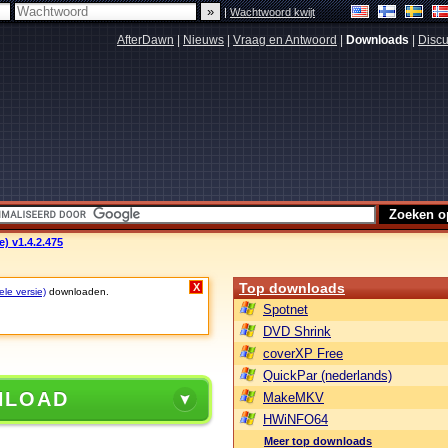
|
Wachtwoord kwijt
AfterDawn
|
Nieuws
|
Vraag en Antwoord
|
Downloads
|
Discu
) v1.4.2.475
Top downloads
X
ele versie)
downloaden.
Spotnet
DVD Shrink
coverXP Free
QuickPar (nederlands)
NLOAD
MakeMKV
HWiNFO64
Meer top downloads