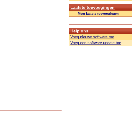
Laatste toevoegingen
Meer laatste toevoegingen
Help ons
Voeg nieuwe software toe
Voeg een software update toe