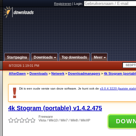
Registreren
|
Login:
Startpagina
Downloads
Top downloads
Meer
8/7/2026 1:19:01 PM
AfterDawn
>
Downloads
>
Netwerk
>
Downloadmanagers
>
4k Stogram (portable
Dit is een oude versie van deze software. Je kunt ook de
v3.0.4.3220 (laatste stabi
4k Stogram (portable) v1.4.2.475
Freeware
DOW
Vista / Win10 / Win7 / Win8 / WinXP