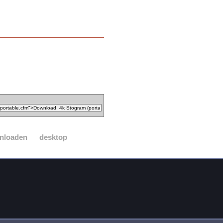
nloaden
desktop