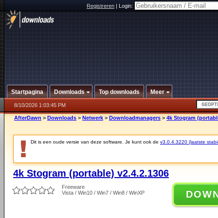
Registreren
|
Login:
Startpagina
Downloads
Top downloads
Meer
8/10/2026 1:03:45 PM
AfterDawn
>
Downloads
>
Netwerk
>
Downloadmanagers
>
4k Stogram (portabl
Dit is een oude versie van deze software. Je kunt ook de
v3.0.4.3220 (laatste stabi
4k Stogram (portable) v2.4.2.1306
Freeware
DOW
Vista / Win10 / Win7 / Win8 / WinXP