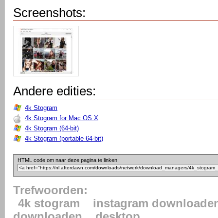
Screenshots:
Andere edities:
4k Stogram
4k Stogram for Mac OS X
4k Stogram (64-bit)
4k Stogram (portable 64-bit)
HTML code om naar deze pagina te linken:
Trefwoorden:
4k stogram
instagram downloade
downloaden
desktop