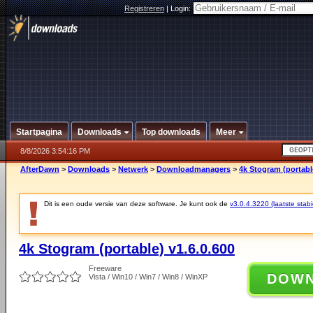
Registreren
|
Login:
Startpagina
Downloads
Top downloads
Meer
8/8/2026 3:54:16 PM
AfterDawn
>
Downloads
>
Netwerk
>
Downloadmanagers
>
4k Stogram (portable
Dit is een oude versie van deze software. Je kunt ook de
v3.0.4.3220 (laatste stabi
4k Stogram (portable) v1.6.0.600
Freeware
DOW
Vista / Win10 / Win7 / Win8 / WinXP