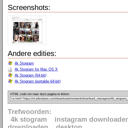
Screenshots:
Andere edities:
4k Stogram
4k Stogram for Mac OS X
4k Stogram (64-bit)
4k Stogram (portable 64-bit)
HTML code om naar deze pagina te linken:
Trefwoorden:
4k stogram
instagram downloade
downloaden
desktop