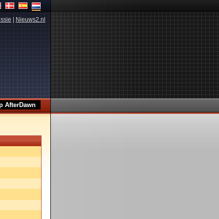
ssie
|
Nieuws2.nl