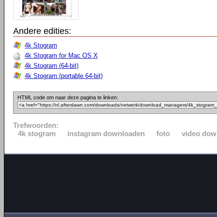
Andere edities:
4k Stogram
4k Stogram for Mac OS X
4k Stogram (64-bit)
4k Stogram (portable 64-bit)
HTML code om naar deze pagina te linken:
Trefwoorden:
4k stogram
instagram downloaden
foto
video dow