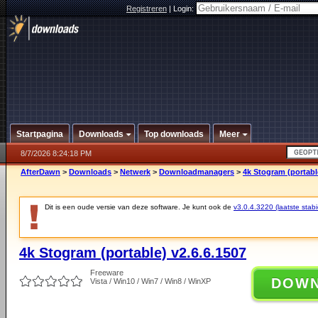
Registreren
|
Login:
Startpagina
Downloads
Top downloads
Meer
8/7/2026 8:24:18 PM
AfterDawn
>
Downloads
>
Netwerk
>
Downloadmanagers
>
4k Stogram (portabl
Dit is een oude versie van deze software. Je kunt ook de
v3.0.4.3220 (laatste stabi
4k Stogram (portable) v2.6.6.1507
Freeware
DOW
Vista / Win10 / Win7 / Win8 / WinXP