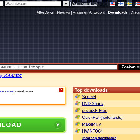
|
Wachtwoord kwijt
AfterDawn
|
Nieuws
|
Vraag en Antwoord
|
Downloads
|
Discu
e) v2.6.6.1507
Top downloads
X
ele versie)
downloaden.
Spotnet
DVD Shrink
coverXP Free
QuickPar (nederlands)
NLOAD
MakeMKV
HWiNFO64
Meer top downloads