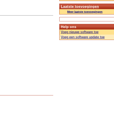
Laatste toevoegingen
Meer laatste toevoegingen
Help ons
Voeg nieuwe software toe
Voeg een software update toe