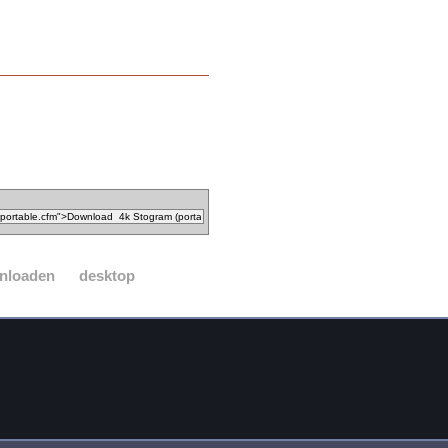
nloaden
desktop