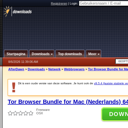
Registreren
|
Login:
Startpagina
Downloads
Top downloads
Meer
8/6/2026 11:39:06 AM
AfterDawn
>
Downloads
>
Netwerk
>
Webbrowsers
>
Tor Browser Bundle for Mac
Dit is een oude versie van deze software. Je kunt ook de
v9.5.4 (laatste stabiele ve
Tor Browser Bundle for Mac (Nederlands) 64-
Freeware
DOW
OSX