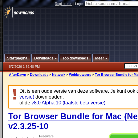
Registreren
|
Login:
Startpagina
Downloads
Top downloads
Meer
8/7/2026 1:39:40 PM
AfterDawn
>
Downloads
>
Netwerk
>
Webbrowsers
>
Tor Browser Bundle for Mac
Dit is een oude versie van deze software. Je kunt ook
versie)
downloaden.
of de
v8.0 Alpha 10 (laatste beta versie)
.
Tor Browser Bundle for Mac (Ne
v2.3.25-10
Freeware