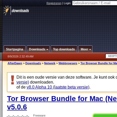
Registreren
|
Login:
Startpagina
Downloads
Top downloads
Meer
8/9/2026 2:32:49 AM
AfterDawn
>
Downloads
>
Netwerk
>
Webbrowsers
>
Tor Browser Bundle for Mac
Dit is een oude versie van deze software. Je kunt ook
versie)
downloaden.
of de
v8.0 Alpha 10 (laatste beta versie)
.
Tor Browser Bundle for Mac (Ne
v5.0.6
Freeware