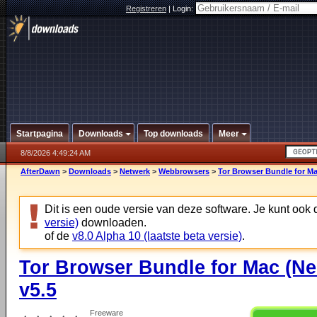
Registreren
|
Login:
Startpagina
Downloads
Top downloads
Meer
8/8/2026 4:49:24 AM
AfterDawn
>
Downloads
>
Netwerk
>
Webbrowsers
>
Tor Browser Bundle for Ma
Dit is een oude versie van deze software. Je kunt ook
versie)
downloaden.
of de
v8.0 Alpha 10 (laatste beta versie)
.
Tor Browser Bundle for Mac (Ne
v5.5
Freeware