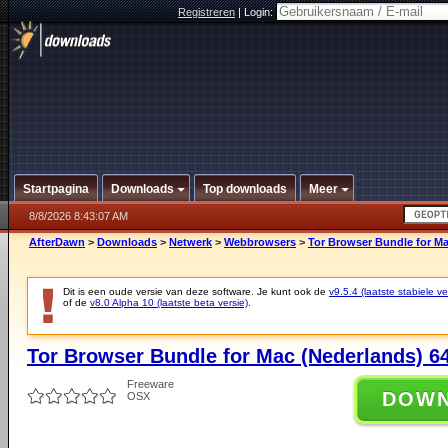
Registreren
|
Login:
Startpagina
Downloads
Top downloads
Meer
8/8/2026 8:43:07 AM
AfterDawn
>
Downloads
>
Netwerk
>
Webbrowsers
>
Tor Browser Bundle for Mac
Dit is een oude versie van deze software. Je kunt ook de
v9.5.4 (laatste stabiele ve
of de
v8.0 Alpha 10 (laatste beta versie)
.
Tor Browser Bundle for Mac (Nederlands) 64-
Freeware
DOW
OSX