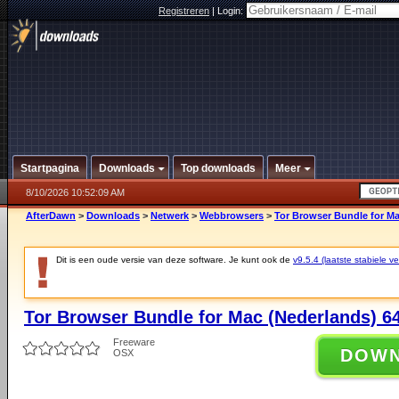
Registreren
|
Login:
Startpagina
Downloads
Top downloads
Meer
8/10/2026 10:52:09 AM
AfterDawn
>
Downloads
>
Netwerk
>
Webbrowsers
>
Tor Browser Bundle for Mac
Dit is een oude versie van deze software. Je kunt ook de
v9.5.4 (laatste stabiele ve
Tor Browser Bundle for Mac (Nederlands) 64-
Freeware
DOW
OSX