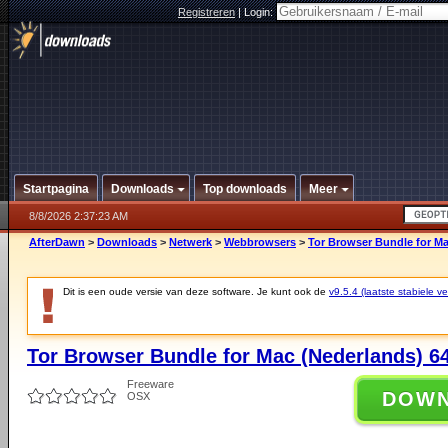
Registreren
|
Login:
Startpagina
Downloads
Top downloads
Meer
8/8/2026 2:37:23 AM
AfterDawn
>
Downloads
>
Netwerk
>
Webbrowsers
>
Tor Browser Bundle for Mac
Dit is een oude versie van deze software. Je kunt ook de
v9.5.4 (laatste stabiele ve
Tor Browser Bundle for Mac (Nederlands) 64-
Freeware
DOW
OSX