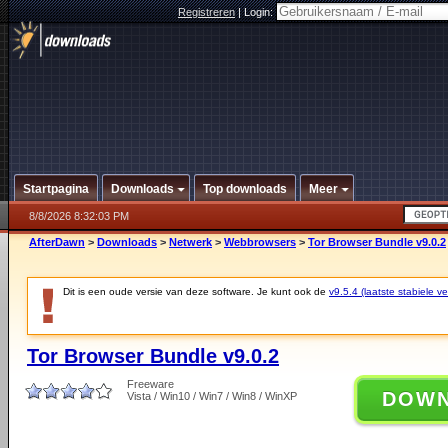
Registreren
|
Login:
Startpagina
Downloads
Top downloads
Meer
8/8/2026 8:32:03 PM
AfterDawn
>
Downloads
>
Netwerk
>
Webbrowsers
>
Tor Browser Bundle v9.0.2
Dit is een oude versie van deze software. Je kunt ook de
v9.5.4 (laatste stabiele ve
Tor Browser Bundle v9.0.2
Freeware
DOW
Vista / Win10 / Win7 / Win8 / WinXP