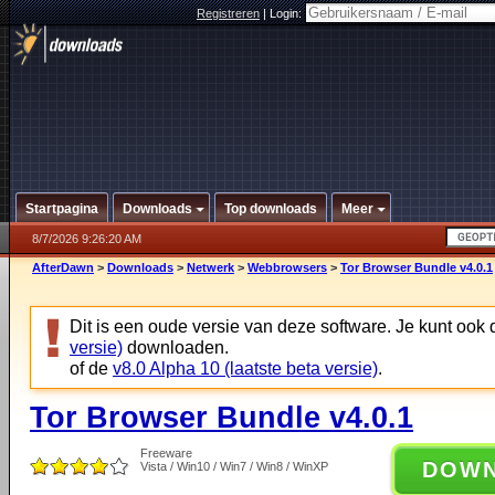
Registreren
|
Login:
Startpagina
Downloads
Top downloads
Meer
8/7/2026 9:26:20 AM
AfterDawn
>
Downloads
>
Netwerk
>
Webbrowsers
>
Tor Browser Bundle v4.0.1
Dit is een oude versie van deze software. Je kunt ook
versie)
downloaden.
of de
v8.0 Alpha 10 (laatste beta versie)
.
Tor Browser Bundle v4.0.1
Freeware
DOW
Vista / Win10 / Win7 / Win8 / WinXP