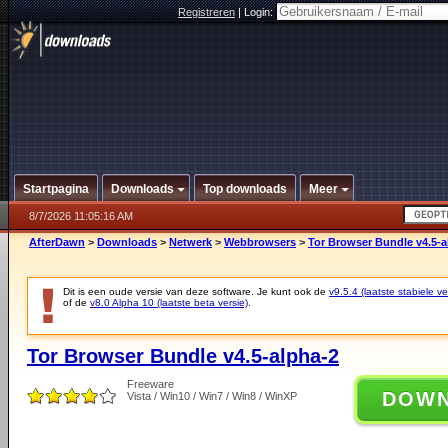
Registreren
|
Login:
Startpagina
Downloads
Top downloads
Meer
8/7/2026 11:05:16 AM
AfterDawn
>
Downloads
>
Netwerk
>
Webbrowsers
>
Tor Browser Bundle v4.5-a
Dit is een oude versie van deze software. Je kunt ook de
v9.5.4 (laatste stabiele ve
of de
v8.0 Alpha 10 (laatste beta versie)
.
Tor Browser Bundle v4.5-alpha-2
Freeware
DOW
Vista / Win10 / Win7 / Win8 / WinXP