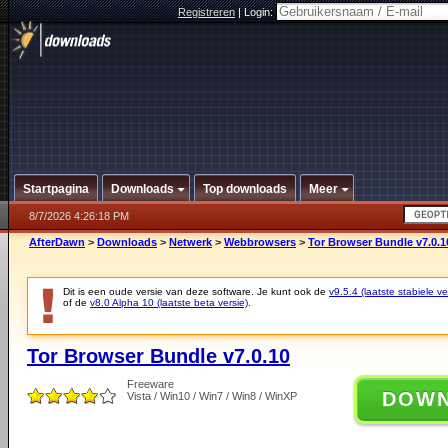
Registreren
|
Login:
Startpagina
Downloads
Top downloads
Meer
8/7/2026 4:26:18 PM
AfterDawn
>
Downloads
>
Netwerk
>
Webbrowsers
>
Tor Browser Bundle v7.0.1
Dit is een oude versie van deze software. Je kunt ook de
v9.5.4 (laatste stabiele ve
of de
v8.0 Alpha 10 (laatste beta versie)
.
Tor Browser Bundle v7.0.10
Freeware
DOW
Vista / Win10 / Win7 / Win8 / WinXP