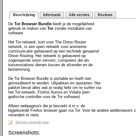
Beschrijving
Informatie
Alle versies
Reviews
De
Tor Browser Bundle
biedt je de mogelijkheid
gebruik te maken van
Tor
zonder installatie van
software.
Het Tor-netwerk, kort voor The Onion Router
network, is een open netwerk voor anonieme
communicatie gebaseerd op een techniek genaamd
Onion Routing. Het netwerk is gebaseerd op
zogenaamde onion servers; computers die als
tussenstations dienen tussen de afzender en de
bestemming.
De Tor Browser Bundle is portable en hoeft niet
geïnstalleerd te worden. Uitpakken en opstarten. Het
pakket bevat alles wat je nodig hebt om te surfen via
het Tor-netwerk, Firefox Aurora en Vidalia (een
grafische controller voor de Tor software).
Alleen webpagina's die je bezoekt d.m.v. de
bijgeleverde Firefox browser gaan via Tor. Voor de andere webbrowsers 
verandert er niets.
Stel een correctie voor
Screenshots: