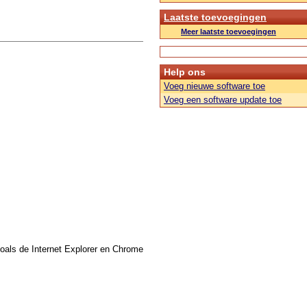
Laatste toevoegingen
Meer laatste toevoegingen
Help ons
Voeg nieuwe software toe
Voeg een software update toe
zoals de Internet Explorer en Chrome