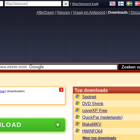
|
Wachtwoord kwijt
AfterDawn
|
Nieuws
|
Vraag en Antwoord
|
Downloads
|
Discu
Top downloads
X
rsie)
downloaden.
Spotnet
DVD Shrink
coverXP Free
QuickPar (nederlands)
NLOAD
MakeMKV
HWiNFO64
Meer top downloads