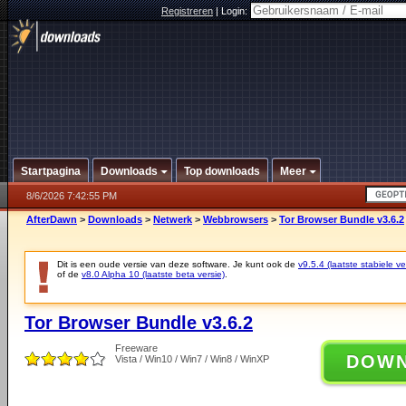
Registreren
|
Login:
Startpagina
Downloads
Top downloads
Meer
8/6/2026 7:42:55 PM
AfterDawn
>
Downloads
>
Netwerk
>
Webbrowsers
>
Tor Browser Bundle v3.6.2
Dit is een oude versie van deze software. Je kunt ook de
v9.5.4 (laatste stabiele ve
of de
v8.0 Alpha 10 (laatste beta versie)
.
Tor Browser Bundle v3.6.2
Freeware
DOW
Vista / Win10 / Win7 / Win8 / WinXP