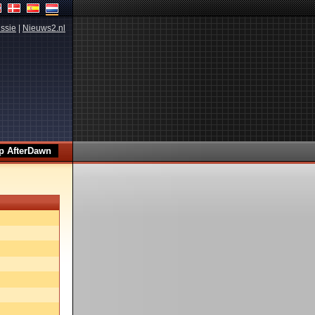
ssie
|
Nieuws2.nl