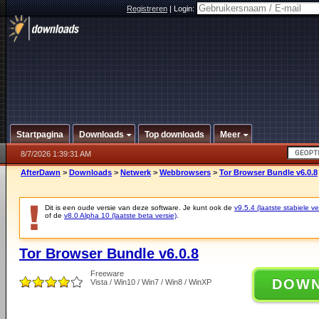
Registreren
|
Login:
Startpagina
Downloads
Top downloads
Meer
8/7/2026 1:39:31 AM
AfterDawn
>
Downloads
>
Netwerk
>
Webbrowsers
>
Tor Browser Bundle v6.0.8
Dit is een oude versie van deze software. Je kunt ook de
v9.5.4 (laatste stabiele ve
of de
v8.0 Alpha 10 (laatste beta versie)
.
Tor Browser Bundle v6.0.8
Freeware
DOW
Vista / Win10 / Win7 / Win8 / WinXP