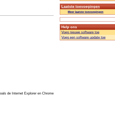
Laatste toevoegingen
Meer laatste toevoegingen
Help ons
Voeg nieuwe software toe
Voeg een software update toe
zoals de Internet Explorer en Chrome