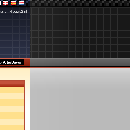
ssie
|
Nieuws2.nl