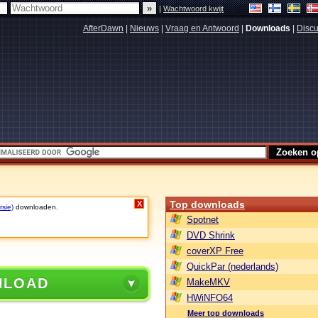
|
Wachtwoord kwijt
AfterDawn
|
Nieuws
|
Vraag en Antwoord
|
Downloads
|
Discu
Top downloads
X
rsie)
downloaden.
Spotnet
DVD Shrink
coverXP Free
QuickPar (nederlands)
NLOAD
MakeMKV
HWiNFO64
Meer top downloads