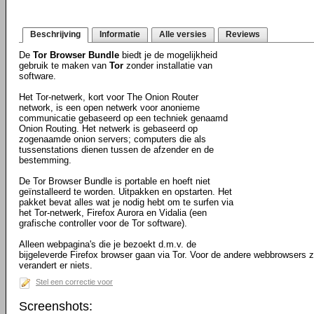
Beschrijving
Informatie
Alle versies
Reviews
De
Tor Browser Bundle
biedt je de mogelijkheid
gebruik te maken van
Tor
zonder installatie van
software.
Het Tor-netwerk, kort voor The Onion Router
network, is een open netwerk voor anonieme
communicatie gebaseerd op een techniek genaamd
Onion Routing. Het netwerk is gebaseerd op
zogenaamde onion servers; computers die als
tussenstations dienen tussen de afzender en de
bestemming.
De Tor Browser Bundle is portable en hoeft niet
geïnstalleerd te worden. Uitpakken en opstarten. Het
pakket bevat alles wat je nodig hebt om te surfen via
het Tor-netwerk, Firefox Aurora en Vidalia (een
grafische controller voor de Tor software).
Alleen webpagina's die je bezoekt d.m.v. de
bijgeleverde Firefox browser gaan via Tor. Voor de andere webbrowsers 
verandert er niets.
Stel een correctie voor
Screenshots: