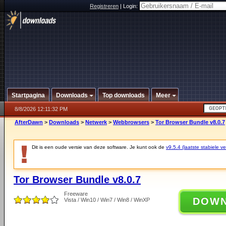
Registreren
|
Login:
Startpagina
Downloads
Top downloads
Meer
8/8/2026 12:11:32 PM
AfterDawn
>
Downloads
>
Netwerk
>
Webbrowsers
>
Tor Browser Bundle v8.0.7
Dit is een oude versie van deze software. Je kunt ook de
v9.5.4 (laatste stabiele ve
Tor Browser Bundle v8.0.7
Freeware
DOW
Vista / Win10 / Win7 / Win8 / WinXP