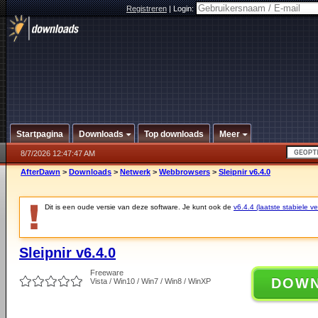
Registreren
|
Login:
Startpagina
Downloads
Top downloads
Meer
8/7/2026 12:47:47 AM
AfterDawn
>
Downloads
>
Netwerk
>
Webbrowsers
>
Sleipnir v6.4.0
Dit is een oude versie van deze software. Je kunt ook de
v6.4.4 (laatste stabiele ve
Sleipnir v6.4.0
Freeware
DOW
Vista / Win10 / Win7 / Win8 / WinXP