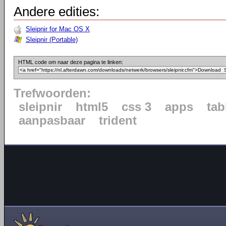
Andere edities:
Sleipnir for Mac OS X
Sleipnir (Portable)
HTML code om naar deze pagina te linken:
Trefwoorden:
sleipnir
html5
css 3
apps
tab
aanpasbaar
trident