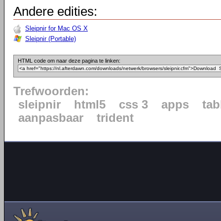
Andere edities:
Sleipnir for Mac OS X
Sleipnir (Portable)
HTML code om naar deze pagina te linken:
Trefwoorden:
sleipnir
html5
css 3
apps
tab
aanpasbaar
trident