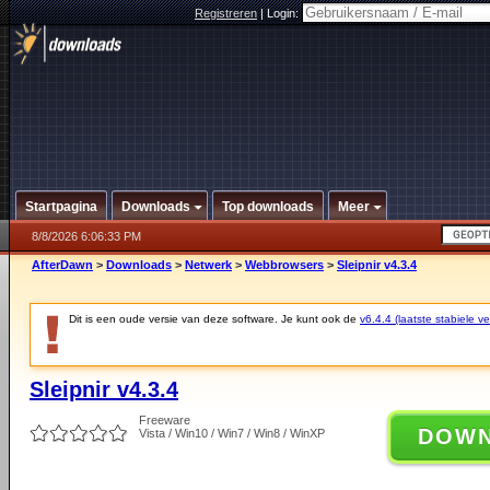
Registreren
|
Login:
Startpagina
Downloads
Top downloads
Meer
8/8/2026 6:06:33 PM
AfterDawn
>
Downloads
>
Netwerk
>
Webbrowsers
>
Sleipnir v4.3.4
Dit is een oude versie van deze software. Je kunt ook de
v6.4.4 (laatste stabiele ve
Sleipnir v4.3.4
Freeware
DOW
Vista / Win10 / Win7 / Win8 / WinXP