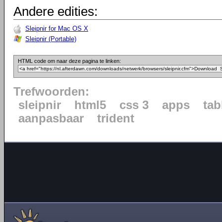
Andere edities:
Sleipnir for Mac OS X
Sleipnir (Portable)
HTML code om naar deze pagina te linken:
Trefwoorden:
sleipnir
html5
css 3
apps
tab
aanpasbaar
trident