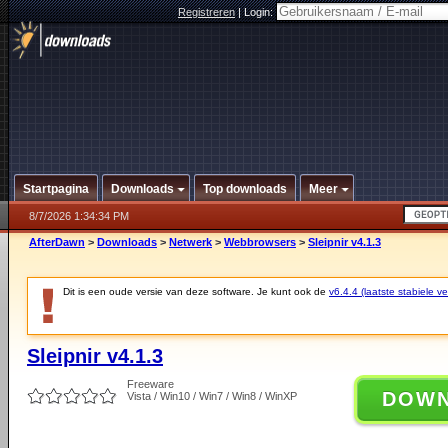
Registreren
|
Login:
Startpagina
Downloads
Top downloads
Meer
8/7/2026 1:34:34 PM
AfterDawn
>
Downloads
>
Netwerk
>
Webbrowsers
>
Sleipnir v4.1.3
Dit is een oude versie van deze software. Je kunt ook de
v6.4.4 (laatste stabiele ve
Sleipnir v4.1.3
Freeware
DOW
Vista / Win10 / Win7 / Win8 / WinXP