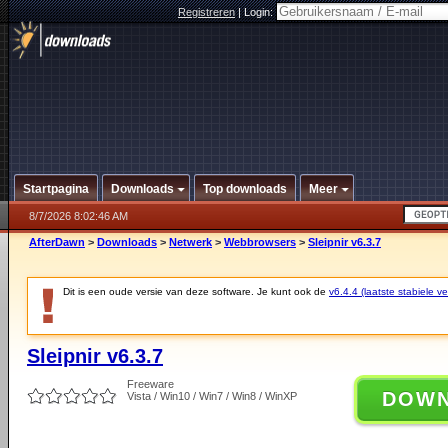
Registreren
|
Login:
Startpagina
Downloads
Top downloads
Meer
8/7/2026 8:02:46 AM
AfterDawn
>
Downloads
>
Netwerk
>
Webbrowsers
>
Sleipnir v6.3.7
Dit is een oude versie van deze software. Je kunt ook de
v6.4.4 (laatste stabiele ve
Sleipnir v6.3.7
Freeware
DOW
Vista / Win10 / Win7 / Win8 / WinXP