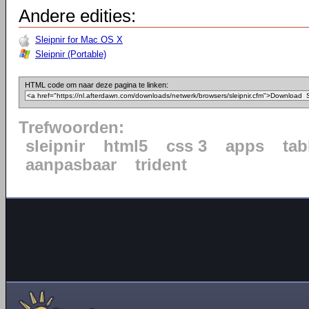
Andere edities:
Sleipnir for Mac OS X
Sleipnir (Portable)
HTML code om naar deze pagina te linken:
Trefwoorden:
sleipnir
html5
css 3
apps
tab
aanpasbaar
trident