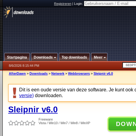
Registreren
|
Login:
Startpagina
Downloads
Top downloads
Meer
8/6/2026 8:15:44 PM
AfterDawn
>
Downloads
>
Netwerk
>
Webbrowsers
>
Sleipnir v6.0
Dit is een oude versie van deze software. Je kunt ook
versie)
downloaden.
Sleipnir v6.0
Freeware
DOW
Vista / Win10 / Win7 / Win8 / WinXP