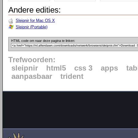
Andere edities:
Sleipnir for Mac OS X
Sleipnir (Portable)
HTML code om naar deze pagina te linken:
Trefwoorden:
sleipnir
html5
css 3
apps
tab
aanpasbaar
trident