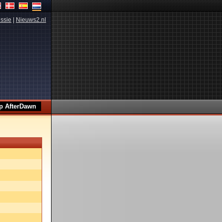
ssie
|
Nieuws2.nl