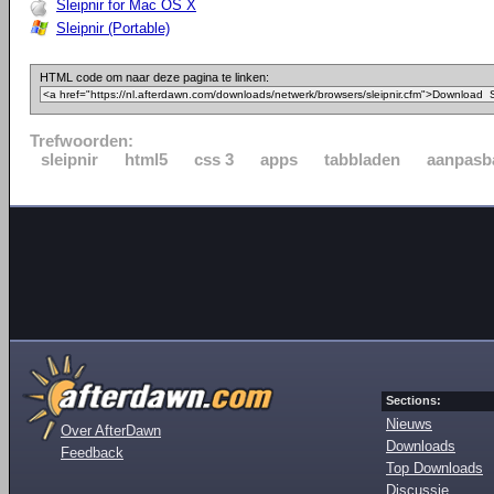
Sleipnir for Mac OS X
Sleipnir (Portable)
HTML code om naar deze pagina te linken:
Trefwoorden:
sleipnir
html5
css 3
apps
tabbladen
aanpasb
Sections:
Nieuws
Over AfterDawn
Downloads
Feedback
Top Downloads
Discussie