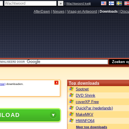
|
Wachtwoord kwijt
AfterDawn
|
Nieuws
|
Vraag en Antwoord
|
Downloads
|
Discu
Top downloads
X
rsie)
downloaden.
Spotnet
DVD Shrink
coverXP Free
QuickPar (nederlands)
NLOAD
MakeMKV
HWiNFO64
Meer top downloads