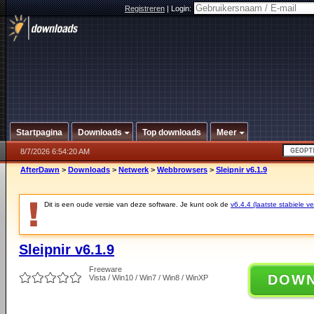
Registreren
|
Login:
Startpagina
Downloads
Top downloads
Meer
8/7/2026 6:54:20 AM
AfterDawn
>
Downloads
>
Netwerk
>
Webbrowsers
>
Sleipnir v6.1.9
Dit is een oude versie van deze software. Je kunt ook de
v6.4.4 (laatste stabiele ve
Sleipnir v6.1.9
Freeware
DOW
Vista / Win10 / Win7 / Win8 / WinXP