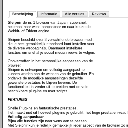
Beschrijving
Informatie
Alle versies
Reviews
Sleipnir
de nr. 1 browser van Japan, supersnel,
helemaal naar wens aanpasbaar en naar keuze de
Webkit- of Trident engine.
Sleipnir beschikt over 3 verschillende browser modi,
die je heel gemakkelijk standaard kunt instellen voor
de diverse webpagina's. Daarnaast instelbare
functies om snel al je social media nieuws te volgen.
Onovertroffen in het persoonlijke aanpassen van de
browser.
Sleipnir is ontworpen om volledig aangepast te
kunnen worden aan de wensen van de gebruiker. En
ondanks de mogelijke aanpassingen dezelfde
gewenste prestaties te blijven leveren. De
functionaliteit is verder uit te breiden met de vele
beschikbare plug-ins en user scripts.
FEATURES
Snelle Plug-ins en fantastische prestaties.
Het maakt niet uit hoeveel plug-ins je gebruikt, het hoge prestatieniveau b
Volledig aanpasbaar
Bijna alle functies zijn naar wens aan te passen.
Met Sleipnir kun je redelijk gemakkelijk ieder aspect van de browser zo ins