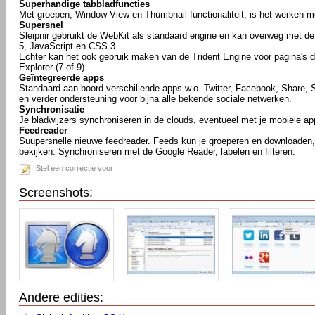
Superhandige tabbladfuncties
Met groepen, Window-View en Thumbnail functionaliteit, is het werken me
Supersnel
Sleipnir gebruikt de WebKit als standaard engine en kan overweg met 
5, JavaScript en CSS 3.
Echter kan het ook gebruik maken van de Trident Engine voor pagina's di
Explorer (7 of 9).
Geïntegreerde apps
Standaard aan boord verschillende apps w.o. Twitter, Facebook, Share, 
en verder ondersteuning voor bijna alle bekende sociale netwerken.
Synchronisatie
Je bladwijzers synchroniseren in de clouds, eventueel met je mobiele ap
Feedreader
Suupersnelle nieuwe feedreader. Feeds kun je groeperen en downloaden, 
bekijken. Synchroniseren met de Google Reader, labelen en filteren.
Stel een correctie voor
Screenshots:
Andere edities: