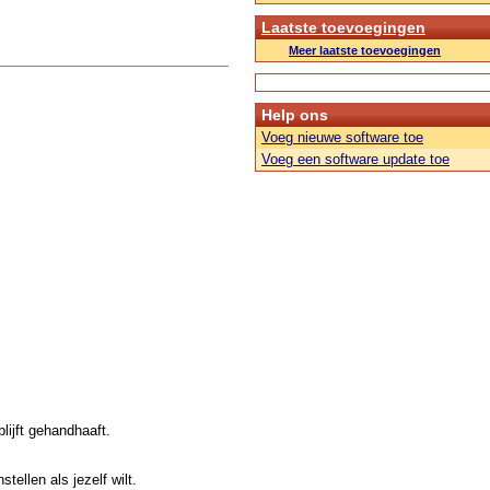
Laatste toevoegingen
Meer laatste toevoegingen
Help ons
Voeg nieuwe software toe
Voeg een software update toe
lijft gehandhaaft.
tellen als jezelf wilt.