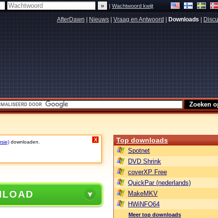
|
Wachtwoord kwijt
AfterDawn
|
Nieuws
|
Vraag en Antwoord
|
Downloads
|
Discu
Top downloads
X
rsie)
downloaden.
Spotnet
DVD Shrink
coverXP Free
QuickPar (nederlands)
NLOAD
MakeMKV
HWiNFO64
Meer top downloads