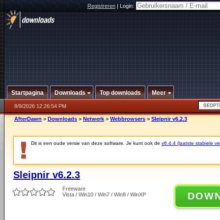
Registreren
|
Login:
Startpagina
Downloads
Top downloads
Meer
8/9/2026 12:26:54 PM
AfterDawn
>
Downloads
>
Netwerk
>
Webbrowsers
>
Sleipnir v6.2.3
Dit is een oude versie van deze software. Je kunt ook de
v6.4.4 (laatste stabiele ve
Sleipnir v6.2.3
Freeware
DOW
Vista / Win10 / Win7 / Win8 / WinXP