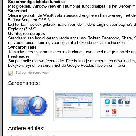
Superhandige tabbladfuncties
Met groepen, Window-View en Thumbnail functionaliteit, is het werken me
Supersnel
Sleipnir gebruikt de WebKit als standaard engine en kan overweg met 
5, JavaScript en CSS 3.
Echter kan het ook gebruik maken van de Trident Engine voor pagina's di
Explorer (7 of 9).
Geïntegreerde apps
Standaard aan boord verschillende apps w.o. Twitter, Facebook, Share, 
en verder ondersteuning voor bijna alle bekende sociale netwerken.
Synchronisatie
Je bladwijzers synchroniseren in de clouds, eventueel met je mobiele ap
Feedreader
Suupersnelle nieuwe feedreader. Feeds kun je groeperen en downloaden, 
bekijken. Synchroniseren met de Google Reader, labelen en filteren.
Stel een correctie voor
Screenshots:
Andere edities: