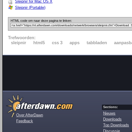
Sleipnir for Mac OS X
Sleipnir (Portable)
HTML code om naar deze pagina te linken:
Trefwoorden:
sleipnir
html5
css 3
apps
tabbladen
aanpasb
Sections:
Nieuws
Over AfterDawn
Downloads
Feedback
Top Downloads
Discussie