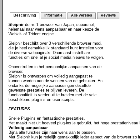
Beschrijving
Informatie
Alle versies
Reviews
Sleipnir
de nr. 1 browser van Japan, supersnel,
helemaal naar wens aanpasbaar en naar keuze de
Webkit- of Trident engine.
Sleipnir beschikt over 3 verschillende browser modi,
die je heel gemakkelijk standaard kunt instellen voor
de diverse webpagina's. Daarnaast instelbare
functies om snel al je social media nieuws te volgen.
Onovertroffen in het persoonlijke aanpassen van de
browser.
Sleipnir is ontworpen om volledig aangepast te
kunnen worden aan de wensen van de gebruiker. En
ondanks de mogelijke aanpassingen dezelfde
gewenste prestaties te blijven leveren. De
functionaliteit is verder uit te breiden met de vele
beschikbare plug-ins en user scripts.
FEATURES
Snelle Plug-ins en fantastische prestaties.
Het maakt niet uit hoeveel plug-ins je gebruikt, het hoge prestatieniveau b
Volledig aanpasbaar
Bijna alle functies zijn naar wens aan te passen.
Met Sleipnir kun je redelijk gemakkelijk ieder aspect van de browser zo ins