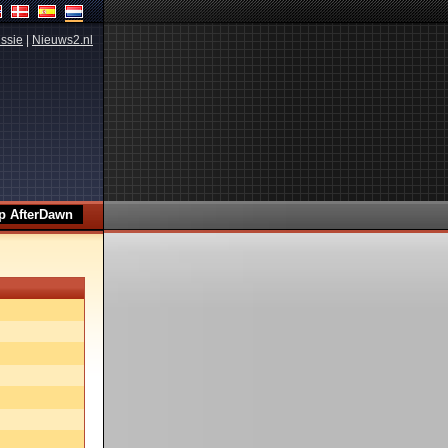
ssie
|
Nieuws2.nl