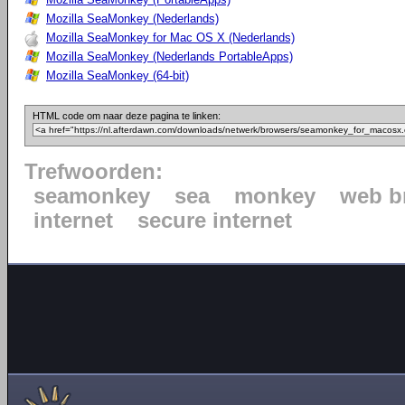
Mozilla SeaMonkey (Nederlands)
Mozilla SeaMonkey for Mac OS X (Nederlands)
Mozilla SeaMonkey (Nederlands PortableApps)
Mozilla SeaMonkey (64-bit)
HTML code om naar deze pagina te linken:
Trefwoorden:
seamonkey
sea
monkey
web b
internet
secure internet