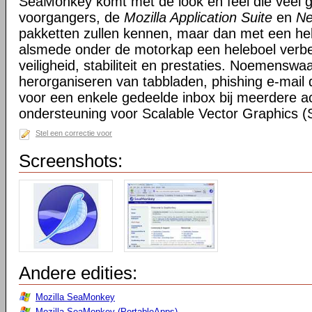
SeaMonkey komt met de look en feel die veel g
voorgangers, de
Mozilla Application Suite
en
Ne
pakketten zullen kennen, maar dan met een hel
alsmede onder de motorkap een heleboel verbe
veiligheid, stabiliteit en prestaties. Noemensw
herorganiseren van tabbladen, phishing e-mail 
voor een enkele gedeelde inbox bij meerdere a
ondersteuning voor Scalable Vector Graphics 
Stel een correctie voor
Screenshots:
Andere edities:
Mozilla SeaMonkey
Mozilla SeaMonkey (PortableApps)