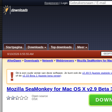
Registreren
|
Login:
Startpagina
Downloads
Top downloads
Meer
8/10/2026 6:55:55 AM
AfterDawn
>
Downloads
>
Netwerk
>
Webbrowsers
>
Mozilla SeaMonkey for Mac
Dit is een oude versie van deze software. Je kunt ook de
v2.49.5 (laatste stabiele v
of de
v2.33 Beta 1 (laatste beta versie)
.
Mozilla SeaMonkey for Mac OS X v2.9 Beta 
Open source
DOW
OSX