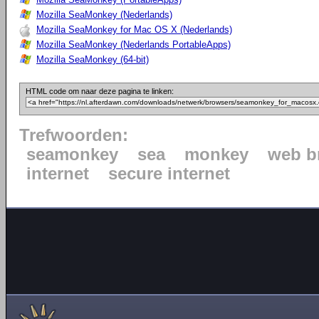
Mozilla SeaMonkey (Nederlands)
Mozilla SeaMonkey for Mac OS X (Nederlands)
Mozilla SeaMonkey (Nederlands PortableApps)
Mozilla SeaMonkey (64-bit)
HTML code om naar deze pagina te linken:
Trefwoorden:
seamonkey
sea
monkey
web b
internet
secure internet