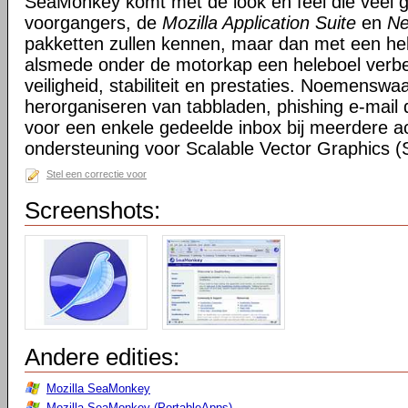
SeaMonkey komt met de look en feel die veel g
voorgangers, de
Mozilla Application Suite
en
Ne
pakketten zullen kennen, maar dan met een hel
alsmede onder de motorkap een heleboel verbe
veiligheid, stabiliteit en prestaties. Noemensw
herorganiseren van tabbladen, phishing e-mail 
voor een enkele gedeelde inbox bij meerdere a
ondersteuning voor Scalable Vector Graphics 
Stel een correctie voor
Screenshots:
Andere edities:
Mozilla SeaMonkey
Mozilla SeaMonkey (PortableApps)