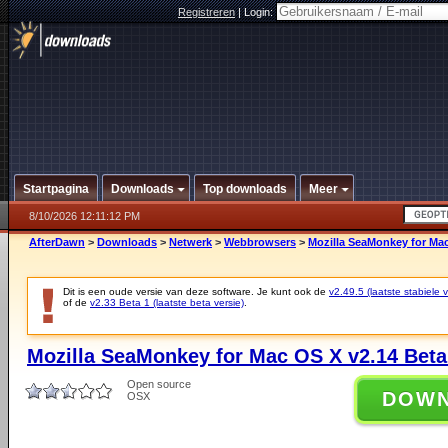
Registreren
|
Login:
Startpagina
Downloads
Top downloads
Meer
8/10/2026 12:11:12 PM
AfterDawn
>
Downloads
>
Netwerk
>
Webbrowsers
>
Mozilla SeaMonkey for Mac
Dit is een oude versie van deze software. Je kunt ook de
v2.49.5 (laatste stabiele v
of de
v2.33 Beta 1 (laatste beta versie)
.
Mozilla SeaMonkey for Mac OS X v2.14 Beta
Open source
DOW
OSX