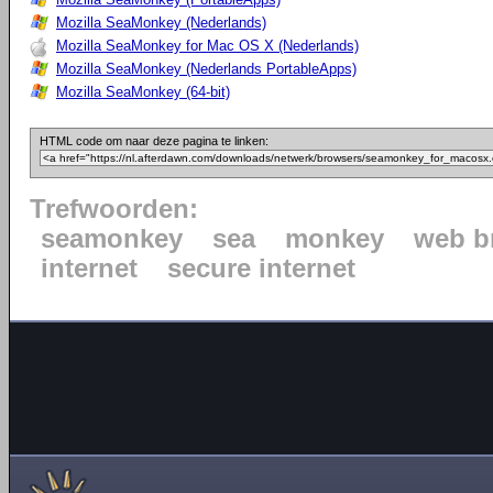
Mozilla SeaMonkey (Nederlands)
Mozilla SeaMonkey for Mac OS X (Nederlands)
Mozilla SeaMonkey (Nederlands PortableApps)
Mozilla SeaMonkey (64-bit)
HTML code om naar deze pagina te linken:
Trefwoorden:
seamonkey
sea
monkey
web b
internet
secure internet