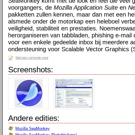
SeaMonkey komt met de look en feel die veel g
voorgangers, de
Mozilla Application Suite
en
Ne
pakketten zullen kennen, maar dan met een hel
alsmede onder de motorkap een heleboel verbe
veiligheid, stabiliteit en prestaties. Noemensw
herorganiseren van tabbladen, phishing e-mail 
voor een enkele gedeelde inbox bij meerdere a
ondersteuning voor Scalable Vector Graphics 
Stel een correctie voor
Screenshots:
Andere edities:
Mozilla SeaMonkey
Mozilla SeaMonkey (PortableApps)