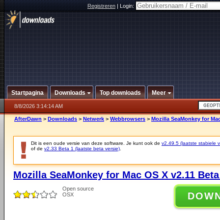
Registreren
|
Login:
Startpagina
Downloads
Top downloads
Meer
8/8/2026 3:14:14 AM
AfterDawn
>
Downloads
>
Netwerk
>
Webbrowsers
>
Mozilla SeaMonkey for Mac
Dit is een oude versie van deze software. Je kunt ook de
v2.49.5 (laatste stabiele v
of de
v2.33 Beta 1 (laatste beta versie)
.
Mozilla SeaMonkey for Mac OS X v2.11 Beta
Open source
DOW
OSX