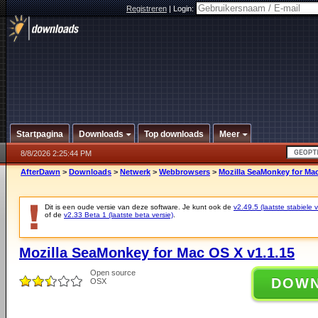
Registreren
|
Login:
Startpagina
Downloads
Top downloads
Meer
8/8/2026 2:25:44 PM
AfterDawn
>
Downloads
>
Netwerk
>
Webbrowsers
>
Mozilla SeaMonkey for Mac
Dit is een oude versie van deze software. Je kunt ook de
v2.49.5 (laatste stabiele v
of de
v2.33 Beta 1 (laatste beta versie)
.
Mozilla SeaMonkey for Mac OS X v1.1.15
Open source
DOW
OSX