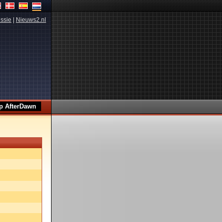
ssie
|
Nieuws2.nl