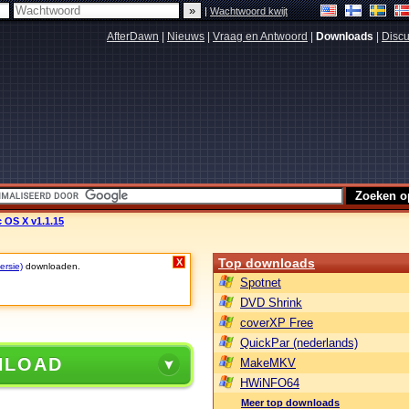
|
Wachtwoord kwijt
AfterDawn
|
Nieuws
|
Vraag en Antwoord
|
Downloads
|
Discu
 OS X v1.1.15
Top downloads
X
ersie)
downloaden.
Spotnet
DVD Shrink
coverXP Free
QuickPar (nederlands)
NLOAD
MakeMKV
HWiNFO64
Meer top downloads