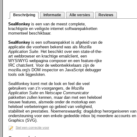
Beschrijving
Informatie
Alle versies
Reviews
SeaMonkey
is een van de meest complete,
krachtigste en veiligste internet softwarepakketten
momenteel beschikbaar.
SeaMonkey
is een softwarepakket is afgeleid van de
applicatie die voorheen bekend was als
Mozilla
Application Suite
. Het beschikt over een state-of-the-
art webbrowser en krachtige emailclient, een
WYSIWYG webpagina composer en een feature-rijke
IRC chatclient. Voor de webontwikkelaars zijn de
mozilla.org's DOM inspector en JavaScript debugger
tools ook bijgesloten.
SeaMonkey komt met de look en feel die veel
gebruikers van z'n voorgangers, de
Mozilla
Application Suite
en
Netscape Communicator
pakketten zullen kennen, maar dan met een heleboel
nieuwe features, alsmede onder de motorkap een
heleboel verbeteringen op gebied van veiligheid,
stabiliteit en prestaties. Noemenswaardig: drag&drop herorganiseren van 
ondersteuning voor een enkele gedeelde inbox bij meerdere accounts en
Graphics (SVG).
Stel een correctie voor