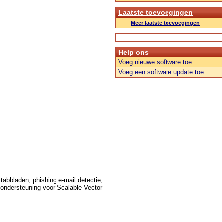
Laatste toevoegingen
Meer laatste toevoegingen
Help ons
Voeg nieuwe software toe
Voeg een software update toe
tabbladen, phishing e-mail detectie,
 ondersteuning voor Scalable Vector