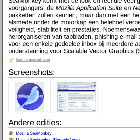
SeaMonkey komt met de look en feel die veel g
voorgangers, de
Mozilla Application Suite
en
Ne
pakketten zullen kennen, maar dan met een hel
alsmede onder de motorkap een heleboel verbe
veiligheid, stabiliteit en prestaties. Noemensw
herorganiseren van tabbladen, phishing e-mail 
voor een enkele gedeelde inbox bij meerdere a
ondersteuning voor Scalable Vector Graphics 
Stel een correctie voor
Screenshots:
Andere edities:
Mozilla SeaMonkey
Mozilla SeaMonkey (PortableApps)