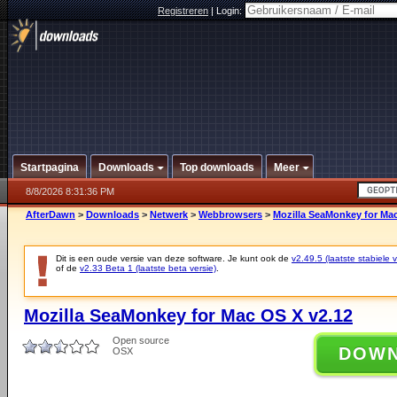
Registreren
|
Login:
Startpagina
Downloads
Top downloads
Meer
8/8/2026 8:31:36 PM
AfterDawn
>
Downloads
>
Netwerk
>
Webbrowsers
>
Mozilla SeaMonkey for Mac
Dit is een oude versie van deze software. Je kunt ook de
v2.49.5 (laatste stabiele v
of de
v2.33 Beta 1 (laatste beta versie)
.
Mozilla SeaMonkey for Mac OS X v2.12
Open source
DOW
OSX