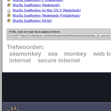
Mozilla SeaMonkey (Nederlands)
Mozilla SeaMonkey for Mac OS X (Nederlands)
Mozilla SeaMonkey (Nederlands PortableApps)
Mozilla SeaMonkey (64-bit)
HTML code om naar deze pagina te linken:
Trefwoorden:
seamonkey
sea
monkey
web b
internet
secure internet