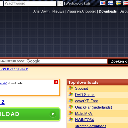
|
Wachtwoord kwijt
AfterDawn
|
Nieuws
|
Vraag en Antwoord
|
Downloads
|
Discu
 OS X v2.10 Beta 2
Top downloads
X
ersie)
downloaden.
Spotnet
DVD Shrink
 2
coverXP Free
QuickPar (nederlands)
NLOAD
MakeMKV
HWiNFO64
Meer top downloads