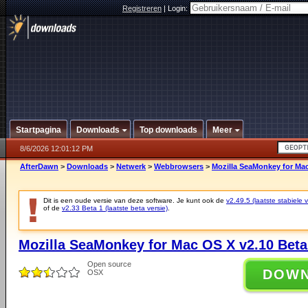
Registreren
|
Login:
Startpagina
Downloads
Top downloads
Meer
8/6/2026 12:01:12 PM
AfterDawn
>
Downloads
>
Netwerk
>
Webbrowsers
>
Mozilla SeaMonkey for Mac
Dit is een oude versie van deze software. Je kunt ook de
v2.49.5 (laatste stabiele v
of de
v2.33 Beta 1 (laatste beta versie)
.
Mozilla SeaMonkey for Mac OS X v2.10 Beta
Open source
DOW
OSX