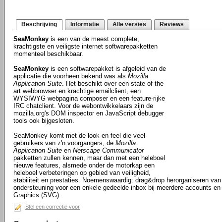
Beschrijving
Informatie
Alle versies
Reviews
SeaMonkey
is een van de meest complete,
krachtigste en veiligste internet softwarepakketten
momenteel beschikbaar.
SeaMonkey
is een softwarepakket is afgeleid van de
applicatie die voorheen bekend was als
Mozilla
Application Suite
. Het beschikt over een state-of-the-
art webbrowser en krachtige emailclient, een
WYSIWYG webpagina composer en een feature-rijke
IRC chatclient. Voor de webontwikkelaars zijn de
mozilla.org's DOM inspector en JavaScript debugger
tools ook bijgesloten.
SeaMonkey komt met de look en feel die veel
gebruikers van z'n voorgangers, de
Mozilla
Application Suite
en
Netscape Communicator
pakketten zullen kennen, maar dan met een heleboel
nieuwe features, alsmede onder de motorkap een
heleboel verbeteringen op gebied van veiligheid,
stabiliteit en prestaties. Noemenswaardig: drag&drop herorganiseren van 
ondersteuning voor een enkele gedeelde inbox bij meerdere accounts en
Graphics (SVG).
Stel een correctie voor