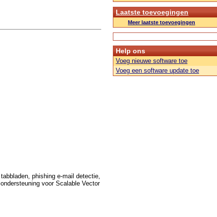
Laatste toevoegingen
Meer laatste toevoegingen
Help ons
Voeg nieuwe software toe
Voeg een software update toe
tabbladen, phishing e-mail detectie,
 ondersteuning voor Scalable Vector