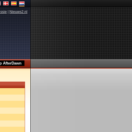
ssie
|
Nieuws2.nl